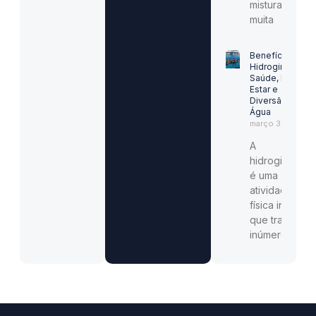
mistura
muita
Benefícios da
Hidroginástica:
Saúde, Bem-
Estar e
Diversão na
Água
março 30, 2025
A
hidroginástica
é uma
atividade
física incrível
que traz
inúmeros