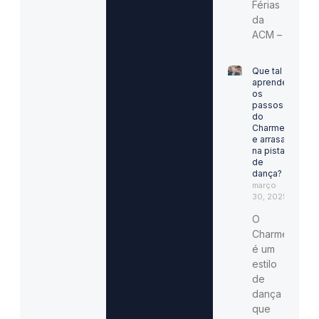
Férias
da
ACM –
Que tal
aprender
os
passos
do
Charme
e arrasar
na pista
de
dança?
março
30, 2025
O
Charme
é um
estilo
de
dança
que