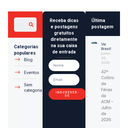
Receba dicas
Última
e postagens
postagem
gratuitos
diretamente
Vai
na sua caixa
Categorias
Brasil!
de entrada
populares
junho
26,
Blog
2026
42º
Eventos
Colônia
de
Sem
Férias
categoria
INSCREVER-
da
SE
ACM –
Julho
de
2026: