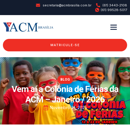
secretaria@acmbrasilia.com.br
(61) 3443-2108
(61) 99528-5017
MATRICULE-SE
BLOG
Vem aí a Colônia de Férias da
ACM – Janeiro / 2026
Novembro 21, 2025