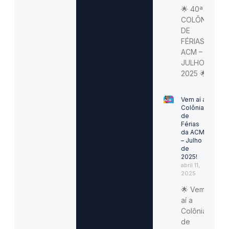
🌟 40ª
COLÔNIA
DE
FÉRIAS
ACM –
JULHO
2025 🌟
Vem aí a
Colônia
de
Férias
da ACM
– Julho
de
2025!
abril 11,
2025
🌟 Vem
aí a
Colônia
de