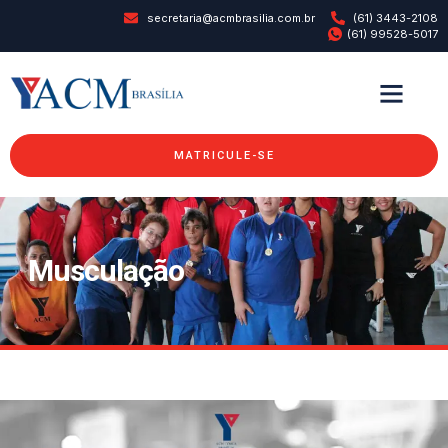
secretaria@acmbrasilia.com.br
(61) 3443-2108
(61) 99528-5017
MATRICULE-SE
Musculação